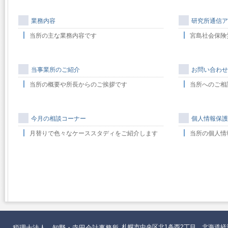
業務内容
研究所通信ア
当所の主な業務内容です
宮島社会保険
当事業所のご紹介
お問い合わせ
当所の概要や所長からのご挨拶です
当所へのご相
今月の相談コーナー
個人情報保護
月替りで色々なケーススタディをご紹介します
当所の個人情
札幌市中央区北1条西2丁目 北海道経
税理士法人 知野・寺田会計事務所